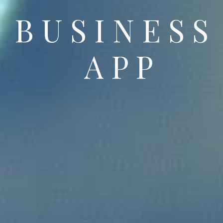
B U S I N E S S
A P P