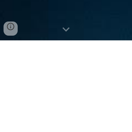
Realizziamo strumenti di analisi
e gestione dati e informazioni
con Excel, per rendere più
efficiente ed efficace il lavoro in
azienda.
Tutte le applicazioni sono fatte su